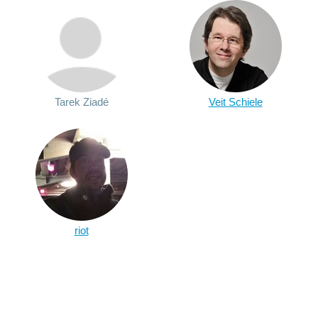
Tarek Ziadé
Veit Schiele
riot