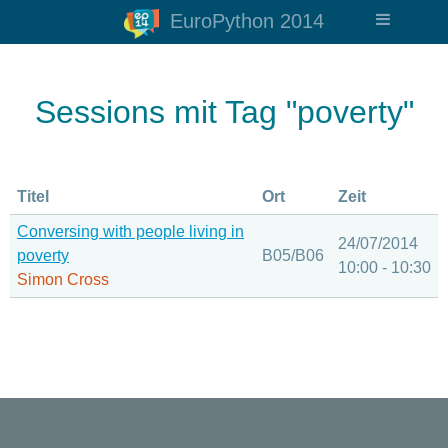
EuroPython 2014
Sessions mit Tag "poverty"
Titel
Ort
Zeit
Conversing with people living in
24/07/2014
poverty
B05/B06
10:00 - 10:30
Simon Cross