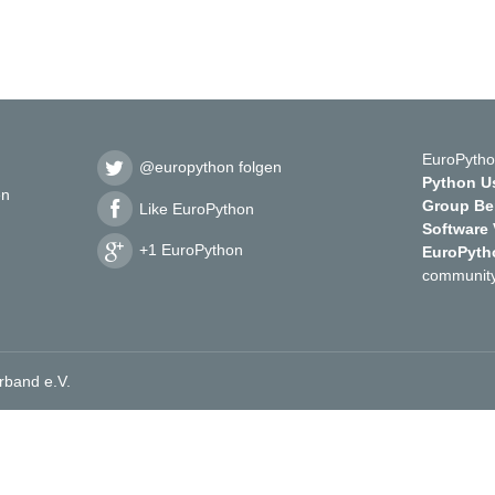
EuroPytho
@europython folgen
Python Us
en
Group Ber
Like EuroPython
Software
+1 EuroPython
EuroPyth
community
rband e.V.