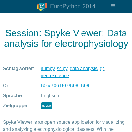
EuroPython 2014
Session: Spyke Viewer: Data
analysis for electrophysiology
Schlagwörter:
numpy
,
scipy
,
data analysis
,
qt
,
neuroscience
Ort:
B05/B06
B07/B08
,
B09
,
Sprache:
Englisch
Zielgruppe:
novice
Spyke Viewer is an open source application for visualizing
and analyzing electrophysiological datasets. With the